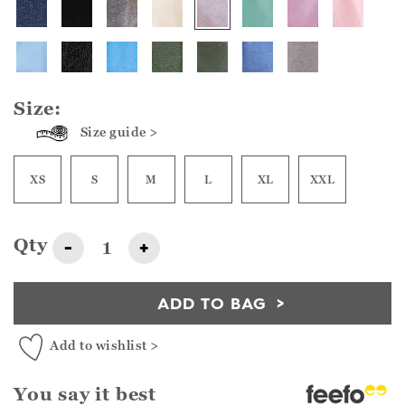
Size:
Size guide >
XS
S
M
L
XL
XXL
Qty
-
+
ADD TO BAG
Add to wishlist >
You say it best