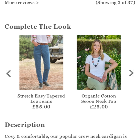
More reviews >
(Showing
3
of 37
)
Complete The Look
Stretch Easy Tapered
Organic Cotton
Do
Leg Jeans
Scoop Neck Top
£55.00
£25.00
Description
Cosy & comfortable, our popular crew neck cardigan is