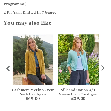
Programme)
2 Ply Yarn Knitted In 7 Gauge
You may also like
Edge
Cashmere Merino Crew
Silk and Cotton 3/4
C
Neck Cardigan
Sleeve Crop Cardigan
Clas
£69.00
£39.00