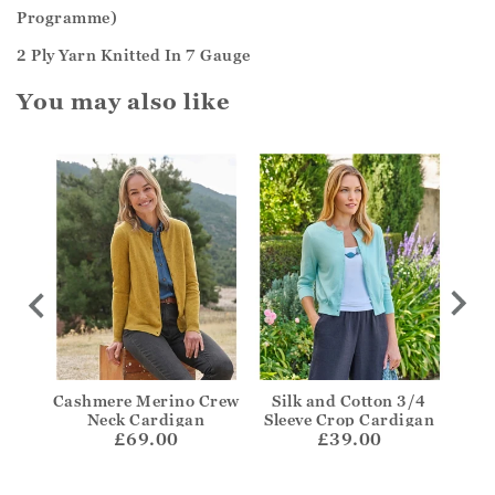
Programme)
2 Ply Yarn Knitted In 7 Gauge
You may also like
Edge
Cashmere Merino Crew
Silk and Cotton 3/4
C
Neck Cardigan
Sleeve Crop Cardigan
Clas
£69.00
£39.00