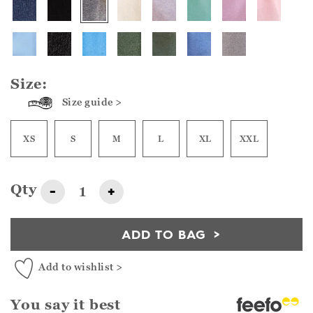
Size:
Size guide >
XS
S
M
L
XL
XXL
Qty
-
+
ADD TO BAG
Add to wishlist >
You say it best